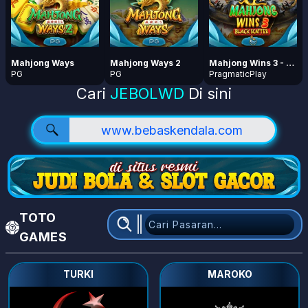
Mahjong Ways
Mahjong Ways 2
Mahjong Wins 3 - Black Scatter
PG
PG
PragmaticPlay
Cari
JEBOLWD
Di sini
www.bebaskendala.com
TOTO
GAMES
TURKI
MAROKO