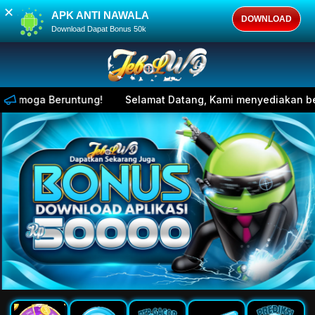
✕
APK ANTI NAWALA
DOWNLOAD
Download Dapat Bonus 50k
ng!
Selamat Datang, Kami menyediakan berbagai permaina