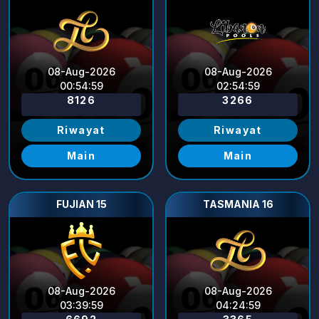
08-Aug-2026
08-Aug-2026
00
:
54
:
56
02
:
54
:
56
8126
3266
Riwayat
Riwayat
Main
Main
FUJIAN 15
TASMANIA 16
08-Aug-2026
08-Aug-2026
03
:
39
:
56
04
:
24
:
56