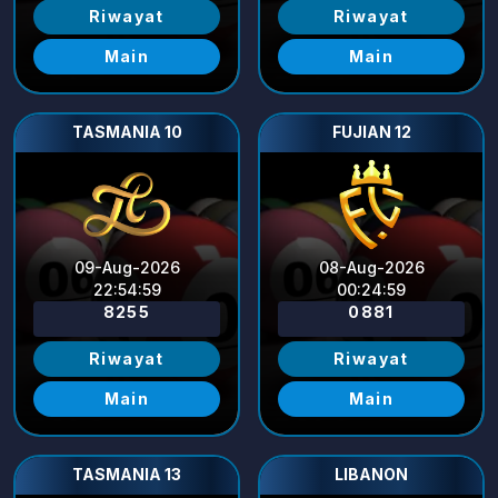
Riwayat
Riwayat
Main
Main
TASMANIA 10
FUJIAN 12
09-Aug-2026
08-Aug-2026
22
:
54
:
56
00
:
24
:
56
8255
0881
Riwayat
Riwayat
Main
Main
TASMANIA 13
LIBANON