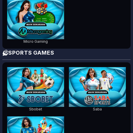
Micro Gaming
SPORTS GAMES
Sbobet
Saba