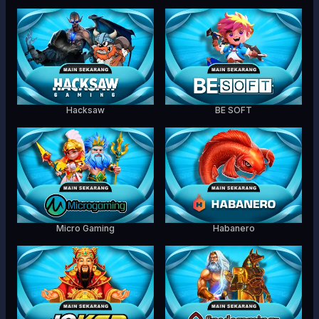
Hacksaw
BE SOFT
Micro Gaming
Habanero