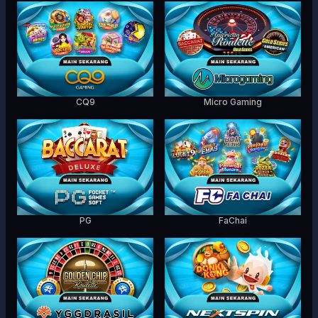
CQ9
Micro Gaming
PG
FaChai