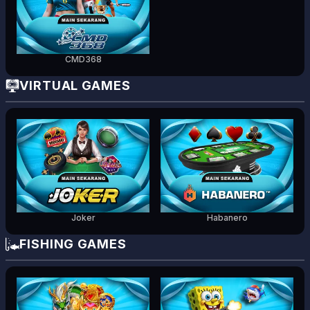
CMD368
VIRTUAL GAMES
Joker
Habanero
FISHING GAMES