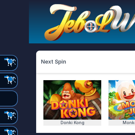
Next Spin
Donki Kong
Monk