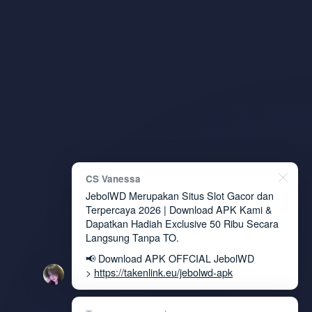
CS Vanessa
JebolWD Merupakan Situs Slot Gacor dan
Terpercaya 2026 | Download APK Kami &
Dapatkan Hadiah Exclusive 50 Ribu Secara
Langsung Tanpa TO.
📢 Download APK OFFCIAL JebolWD
>
https://takenlink.eu/jebolwd-apk