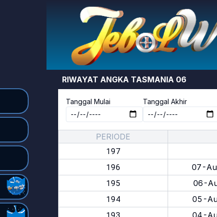
RIWAYAT ANGKA
TASMANIA 06
Tanggal Mulai
Tanggal Akhir
PERIODE
197
196
07-Au
195
06-Au
194
05-Au
193
04-Au