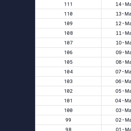
111
14-Ma
110
13-Ma
109
12-Ma
108
11-Ma
107
10-Ma
106
09-Ma
105
08-Ma
104
07-Ma
103
06-Ma
102
05-Ma
101
04-Ma
100
03-Ma
99
02-Ma
98
01-Ma