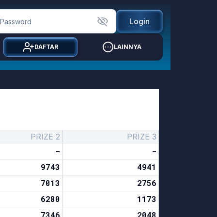
Login
DAFTAR
LAINNYA
PRIZE 2
PRIZE 3
-
-
9743
4941
7013
2756
6280
1173
7346
2048