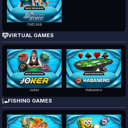
CMD368
VIRTUAL GAMES
Joker
Habanero
FISHING GAMES