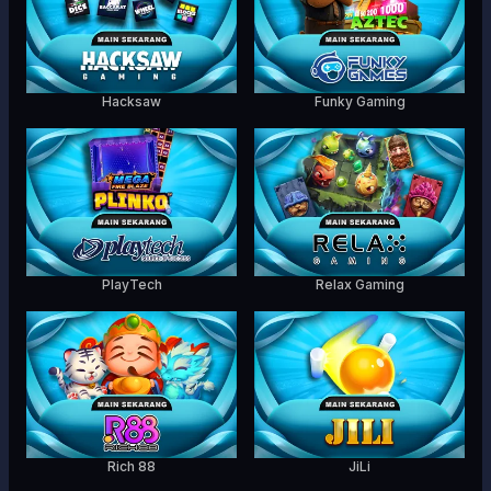
Hacksaw
Funky Gaming
PlayTech
Relax Gaming
Rich 88
JiLi