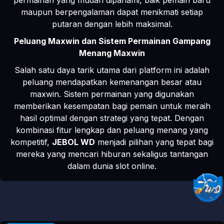
maupun berpengalaman dapat menikmati setiap
putaran dengan lebih maksimal.
Peluang Maxwin dan Sistem Permainan Gampang
Menang Maxwin
Salah satu daya tarik utama dari platform ini adalah
peluang mendapatkan kemenangan besar atau
maxwin. Sistem permainan yang digunakan
memberikan kesempatan bagi pemain untuk meraih
hasil optimal dengan strategi yang tepat. Dengan
kombinasi fitur lengkap dan peluang menang yang
kompetitif,
JEBOL WD
menjadi pilihan yang tepat bagi
mereka yang mencari hiburan sekaligus tantangan
dalam dunia slot online.