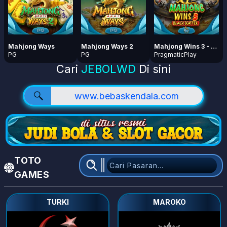
Mahjong Ways
Mahjong Ways 2
Mahjong Wins 3 - Black Scatter
PG
PG
PragmaticPlay
Cari
JEBOLWD
Di sini
www.bebaskendala.com
TOTO
GAMES
TURKI
MAROKO