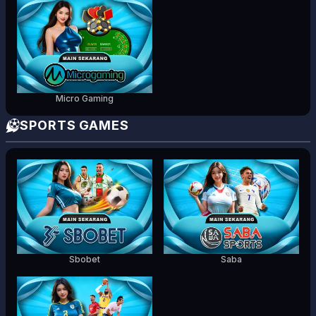
Micro Gaming
SPORTS GAMES
Sbobet
Saba