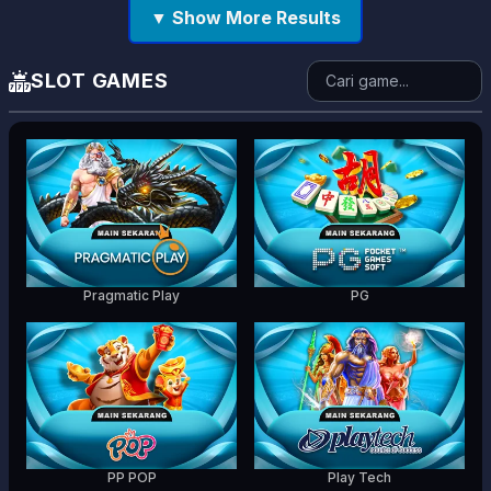
▼ Show More Results
SLOT GAMES
Pragmatic Play
PG
PP POP
Play Tech